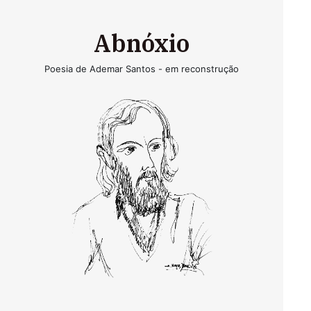
Abnóxio
Poesia de Ademar Santos - em reconstrução